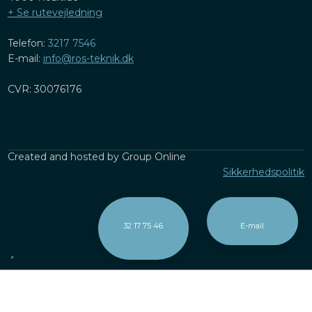
​+ Se rutevejledning
Telefon:
3217 7546
E-mail:
info@ros-teknik.dk
CVR: 30076176
Created and hosted by Group Online
Sikkerhedspolitik
32 17 75 46
E-mail